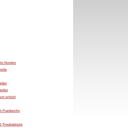
chs Norden
helle
ießer
ießer
sch schön!
en Frankeichs
und Troubadoure