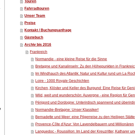
Touren
Fahrradtouren
r
Unser Team
Preise
Kontakt / Buchungsanfrage
Gästebuch
Archiv bis 2016
Frankreich
Normandie - eine kleine Reise für die Sinne
Bretagne und Kanalinseln: Zu den Höhepunkten in Frankrei
Im Windhauch des Atlantik: Natur und Kultur rund um La Roc
Loire - 1000 Royale Geschichten
Kirchen, Klöster und Keller des Burgund: Eine Reise für Gen
Wild, weit und wunderschön: Auvergne - eine Region für Gen
Périgord und Dordogne: Unterirdisch spannend und überirdi
n
Normandie-Bretagne: Unser Klassiker!
Bernadette und Meer: eine Pilgerreise zu den Heiligen Stätt
Provence-Côte d'Azur: Von Lavendelbauern und Millionären
Languedoc - Roussillon: Im Land der Kreuzritter, Katharer 